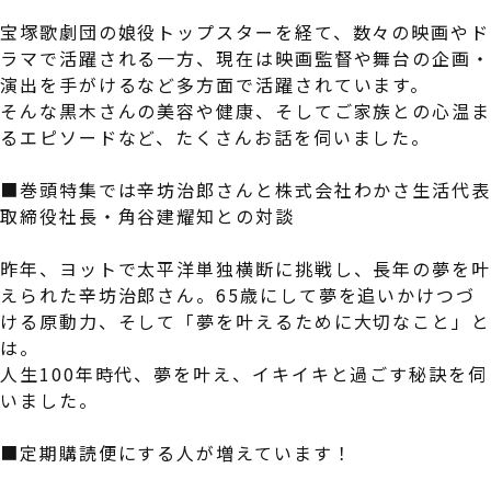
宝塚歌劇団の娘役トップスターを経て、数々の映画やド
ラマで活躍される一方、現在は映画監督や舞台の企画
演出を手がけるなど多方面で活躍されています。
そんな黒木さんの美容や健康、そしてご家族との心温
るエピソードなど、たくさんお話を伺いました。
■巻頭特集では辛坊治郎さんと株式会社わかさ生活代
取締役社長・角谷建耀知との対談
昨年、ヨットで太平洋単独横断に挑戦し、長年の夢を
えられた辛坊治郎さん。65歳にして夢を追いかけつづ
ける原動力、そして「夢を叶えるために大切なこと」
は。
人生100年時代、夢を叶え、イキイキと過ごす秘訣を伺
いました。
■定期購読便にする人が増えています！