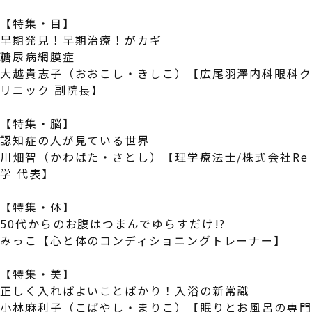
【特集・目】
早期発見！早期治療！がカギ
糖尿病網膜症
大越貴志子（おおこし・きしこ）【広尾羽澤内科眼科
リニック 副院長】
【特集・脳】
認知症の人が見ている世界
川畑智（かわばた・さとし）【理学療法士/株式会社Re
学 代表】
【特集・体】
50代からのお腹はつまんでゆらすだけ!?
みっこ【心と体のコンディショニングトレーナー】
【特集・美】
正しく入ればよいことばかり！入浴の新常識
小林麻利子（こばやし・まりこ）【眠りとお風呂の専